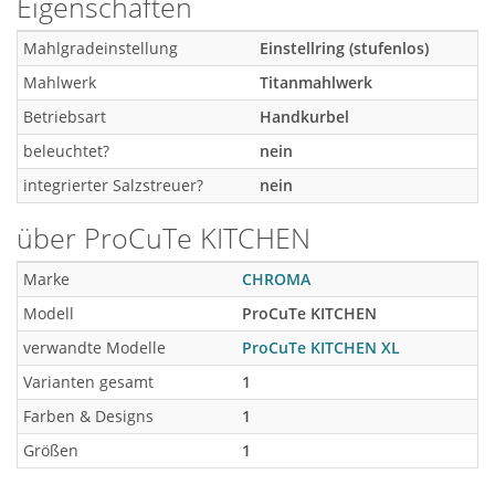
Eigenschaften
Mahlgradeinstellung
Einstellring (stufenlos)
Mahlwerk
Titanmahlwerk
Betriebsart
Handkurbel
beleuchtet?
nein
integrierter Salzstreuer?
nein
über ProCuTe KITCHEN
Marke
CHROMA
Modell
ProCuTe KITCHEN
verwandte Modelle
ProCuTe KITCHEN XL
Varianten gesamt
1
Farben & Designs
1
Größen
1