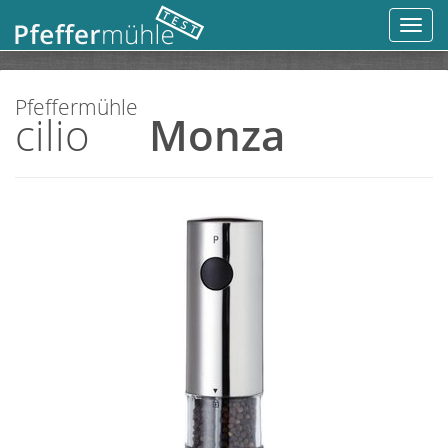
Toggl
navig
Pfeffermühle
cilio
Monza